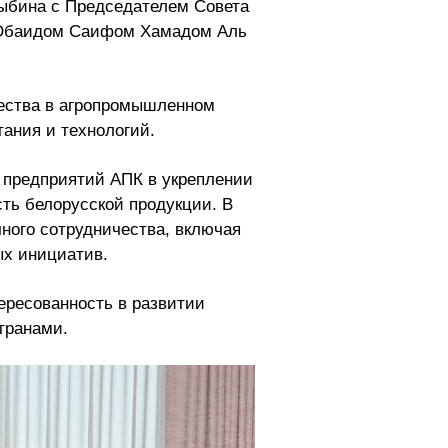
дыбина с Председателем Совета
ю Обаидом Саифом Хамадом Аль
чества в агропромышленном
тания и технологий.
 предприятий АПК в укреплении
сть белорусской продукции. В
ного сотрудничества, включая
ых инициатив.
ересованность в развитии
транами.