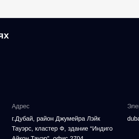
ях
Адрес
Эле
г.Дубай, район Джумейра Лэйк
dub
Тауэрс, кластер Ф, здание “Индиго
Айкон Тауэр”, офис 2704.