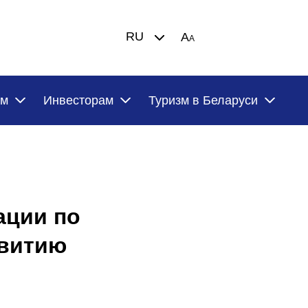
RU
A
A
ам
Инвесторам
Туризм в Беларуси
ации по
звитию