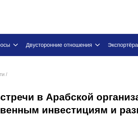
росы
Двусторонние отношения
Экспортёр
и /
стречи в Арабской организ
твенным инвестициям и ра