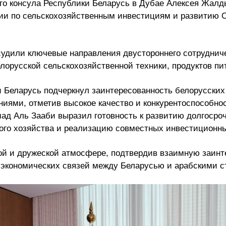
ого консула Республики Беларусь в Дубае Алексея Жал
ции по сельскохозяйственным инвестициям и развити
бсудили ключевые направления двустороннего сотрудни
лорусской сельскохозяйственной техники, продуктов пи
 Беларусь подчеркнул заинтересованность белорусских
ниями, отметив высокое качество и конкурентоспособно
д Аль Зааби выразил готовность к развитию долгосроч
кого хозяйства и реализацию совместных инвестиционн
ой и дружеской атмосфере, подтвердив взаимную заинт
и экономических связей между Беларусью и арабскими с